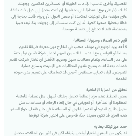
القصيرة، وأخرى تناسب الإقامات الطويلة أو المسافرين الدائمين. وجهتك
كذلك تؤثر على نوع التغطية التي تحتاجها. إن كنت متجهًا إلى دول ذات تكلفة
علاج مرتفعة مثل الولايات المتحدة أو بعض الدول الأوروبية، فأنت بحاجة إلى
خطة بتغطية صحية كافية. أما إن كنت ستسافر إلى وجهات بتكاليف طبية
منخفضة، فقد لا تحتاج إلى تغطية موسعة
قيّم
دعم
العملاء
وسهولة
المطالبة
لا أحد يريد الوقوع في موقف صعب في الخارج دون معرفة طريقة تقديم
مطالبة أو التواصل مع الدعم. لذلك، من المهم اختيار شركة تأمين توفر دعمًا
على مدار الساعة، ونظام مطالبات سهل وسريع. الأفضل أن تختار شركات تقدم
خدمات بعدة لغات وتتيح تقديم المطالبات عبر الإنترنت وتسرّع عملية
التعويض. قراءة تجارب مسافرين آخرين قد تساعدك على تقييم مدى جودة
الخدمة
تحقق
من
المزايا
الإضافية
بعض الخطط تقدم مزايا إضافية تجعل رحلتك أسهل، مثل تغطية للأمتعة
المفقودة أو المتأخرة، أو تعويض في حال إلغاء الرحلة، أو مساعدات مثل
تحويل طارئ للنقود أو الدعم القانوني أو المساعدة في حال فقدان جواز السفر.
هذه المزايا قد تكون مفيدة جدًا، فاحرص على اختيار شركة توفرها
حدد
ميزانيتك
بعناية
قد يكون من المغري اختيار أرخص وثيقة، لكن في كثير من الحالات، تحصل