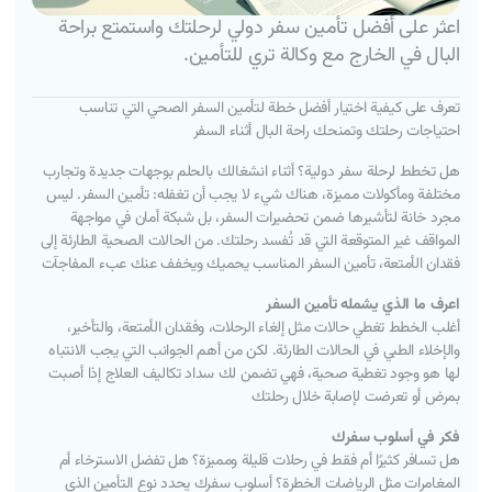
اعثر على أفضل تأمين سفر دولي لرحلتك واستمتع براحة
البال في الخارج مع وكالة تري للتأمين.
تعرف على كيفية اختيار أفضل خطة لتأمين السفر الصحي التي تناسب
احتياجات رحلتك وتمنحك راحة البال أثناء السفر
هل تخطط لرحلة سفر دولية؟ أثناء انشغالك بالحلم بوجهات جديدة وتجارب
مختلفة ومأكولات مميزة، هناك شيء لا يجب أن تغفله: تأمين السفر. ليس
مجرد خانة لتأشيرها ضمن تحضيرات السفر، بل شبكة أمان في مواجهة
المواقف غير المتوقعة التي قد تُفسد رحلتك. من الحالات الصحية الطارئة إلى
فقدان الأمتعة، تأمين السفر المناسب يحميك ويخفف عنك عبء المفاجآت
اعرف
ما
الذي
يشمله
تأمين
السفر
أغلب الخطط تغطي حالات مثل إلغاء الرحلات، وفقدان الأمتعة، والتأخير،
والإخلاء الطبي في الحالات الطارئة. لكن من أهم الجوانب التي يجب الانتباه
لها هو وجود تغطية صحية، فهي تضمن لك سداد تكاليف العلاج إذا أصبت
بمرض أو تعرضت لإصابة خلال رحلتك
فكر
في
أسلوب
سفرك
هل تسافر كثيرًا أم فقط في رحلات قليلة ومميزة؟ هل تفضل الاسترخاء أم
المغامرات مثل الرياضات الخطرة؟ أسلوب سفرك يحدد نوع التأمين الذي