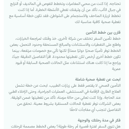
تحتاجه. إذا كنت من محبي المغامرات وتخطط للغوص في المالديف أو التزلج
في جبال الألب، تأكد من أن وثيقتك تغطي الأنشطة الخطرة. أما إذا كنت
تخطط لزيارة المتاحف والاستجمام على الشواطئ، فقد تكون خطة أساسية مع
تغطية صحية كافية مناسبة لك
قارن
بين
خطط
التأمين
خطط تأمين السفر تختلف من شركة لأخرى. خذ وقتك لمراجعة الخيارات،
واطلع على التغطيات والاستثناءات والمبالغ المستحقة وحدود التحمل. بعض
الخطط توفر تأمينًا صحيًا دوليًا ممتازًا لكنها تأتي مع خصومات مرتفعة، بينما
تكون خطط أخرى أرخص لكن تغطيتها محدودة. اقرأ التفاصيل الدقيقة جيدًا،
وراجع ما إذا كانت هناك استثناءات مثل الحالات الصحية السابقة أو قيود
عمرية
ابحث
عن
تغطية
صحية
شاملة
التأمين الصحي لا يقتصر فقط على زيارات الطبيب. ابحث عن خطة تشمل
العلاج الطارئ، الإقامة في المستشفى، العمليات الجراحية، وحتى الإخلاء الطبي
عند الحاجة. وإذا كنت تعاني من حالة مزمنة، تأكد من تغطيتها ضمن الوثيقة.
بعض الشركات توفر تغطية للحالات المستقرة بشروط معينة. تحقق من
التفاصيل لتجنب أي مفاجآت لاحقًا
فكر
في
مدة
رحلتك
والوجهة
هل تنوي السفر لفترة قصيرة أم رحلة طويلة؟ بعض الخطط مصممة للرحلات