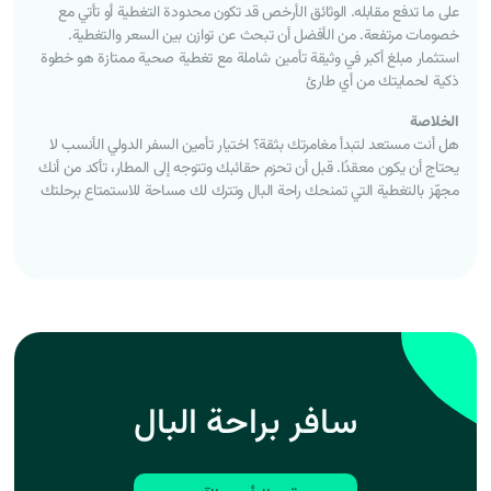
على ما تدفع مقابله. الوثائق الأرخص قد تكون محدودة التغطية أو تأتي مع
خصومات مرتفعة. من الأفضل أن تبحث عن توازن بين السعر والتغطية.
استثمار مبلغ أكبر في وثيقة تأمين شاملة مع تغطية صحية ممتازة هو خطوة
ذكية لحمايتك من أي طارئ
الخلاصة
هل أنت مستعد لتبدأ مغامرتك بثقة؟ اختيار تأمين السفر الدولي الأنسب لا
يحتاج أن يكون معقدًا. قبل أن تحزم حقائبك وتتوجه إلى المطار، تأكد من أنك
مجهّز بالتغطية التي تمنحك راحة البال وتترك لك مساحة للاستمتاع برحلتك
سافر براحة البال