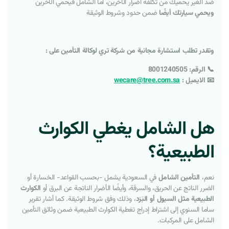
ضد الغير يحميك من تكلفة أضرار الآخرين، أما الشامل فيحمي الآخرين
ويحمي سيارتك أيضًا
ضمن حدود وشروط الوثيقة
وتقدر تطلب استشارة مجانية من شركة تري لوكالة التأمين على :
📞
الرقم:
8001240505
📧 الايميل :
wecare@tree.com.sa
هل الشامل يغطي الكوارث
الطبيعية؟
نعم،
التأمين الشامل
في السعودية يشمل -بحسب القواعد- الخسارة أو
الضرر الناتج عن الحريق، والسرقة، وأيضًا الأضرار الناتجة عن البرق أو
الكوارث
الطبيعية مثل السيول أو البَرَد
، وذلك وفق شروط الوثيقة. كما أشار تقرير
ساما السنوي إلى اشتراط إدراج تغطية الكوارث الطبيعية ضمن وثائق التأمين
الشامل على المركبات.