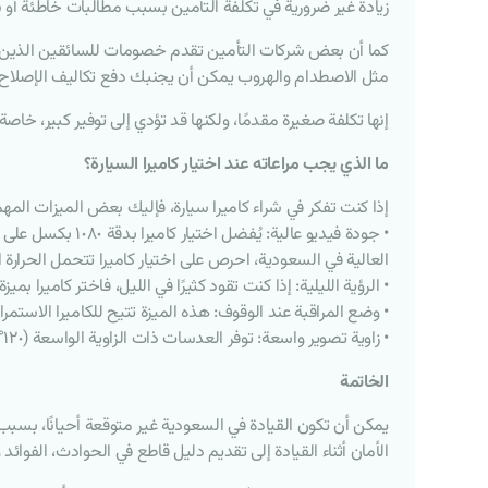
زيادة غير ضرورية في تكلفة التأمين بسبب مطالبات خاطئة أو 
كما أن بعض شركات التأمين تقدم خصومات للسائقين الذين يست
مثل الاصطدام والهروب يمكن أن يجنبك دفع تكاليف الإصلا
إنها تكلفة صغيرة مقدمًا، ولكنها قد تؤدي إلى توفير كبير، خ
ما الذي يجب مراعاته عند اختيار كاميرا السيارة؟
إذا كنت تفكر في شراء كاميرا سيارة، فإليك بعض الميزات المه
• جودة فيديو عال
العالية في السعودية، احرص على اختيار كاميرا تتحمل الحرارة 
• الرؤية الليلية: إذا كنت تقود كثيرًا في الليل، فاختر كاميرا 
• وضع المراقبة عند الوقوف: هذه الميزة تتيح للكاميرا الاستم
• زاوية تصوير واسعة: توفر العدسات ذات الزاوية الواسعة (١٢٠°–١٧٠°) رؤية شاملة للطريق، مما يساعد على تسجيل أحداث أكثر خاصة في الأماكن المزدحمة.
الخاتمة
يمكن أن تكون القيادة في السعودية غير متوقعة أحيانًا، بسبب
الأمان أثناء القيادة إلى تقديم دليل قاطع في الحوادث، الفوائد