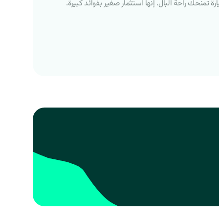
تمنحك راحة البال. إنها استثمار صغير بفوائد كبيرة.